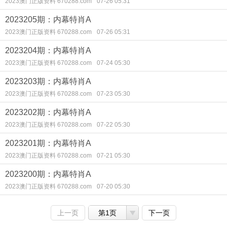
2023澳门正版资料 670288.com
07-26 05:31
2023205期：内幕特肖A
2023澳门正版资料 670288.com
07-26 05:31
2023204期：内幕特肖A
2023澳门正版资料 670288.com
07-24 05:30
2023203期：内幕特肖A
2023澳门正版资料 670288.com
07-23 05:30
2023202期：内幕特肖A
2023澳门正版资料 670288.com
07-22 05:30
2023201期：内幕特肖A
2023澳门正版资料 670288.com
07-21 05:30
2023200期：内幕特肖A
2023澳门正版资料 670288.com
07-20 05:30
上一页
第1页
下一页