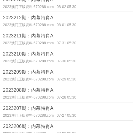
2023澳门正版资料 670288.com
08-02 05:30
2023212期：内幕特肖A
2023澳门正版资料 670288.com
08-01 05:30
2023211期：内幕特肖A
2023澳门正版资料 670288.com
07-31 05:30
2023210期：内幕特肖A
2023澳门正版资料 670288.com
07-30 05:30
2023209期：内幕特肖A
2023澳门正版资料 670288.com
07-29 05:30
2023208期：内幕特肖A
2023澳门正版资料 670288.com
07-28 05:30
2023207期：内幕特肖A
2023澳门正版资料 670288.com
07-27 05:30
2023206期：内幕特肖A