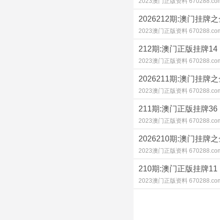
2023澳门正版资料 670288.co
2026212期:澳门挂牌之
2023澳门正版资料 670288.co
212期:澳门正版挂牌14
2023澳门正版资料 670288.co
2026211期:澳门挂牌之
2023澳门正版资料 670288.co
211期:澳门正版挂牌36
2023澳门正版资料 670288.co
2026210期:澳门挂牌之
2023澳门正版资料 670288.co
210期:澳门正版挂牌11
2023澳门正版资料 670288.co