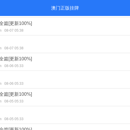
澳门正版挂牌
全篇[更新100%]
m
08-07 05:38
m
08-07 05:38
全篇[更新100%]
m
08-06 05:33
m
08-06 05:33
全篇[更新100%]
m
08-05 05:33
m
08-05 05:33
全篇[更新100%]