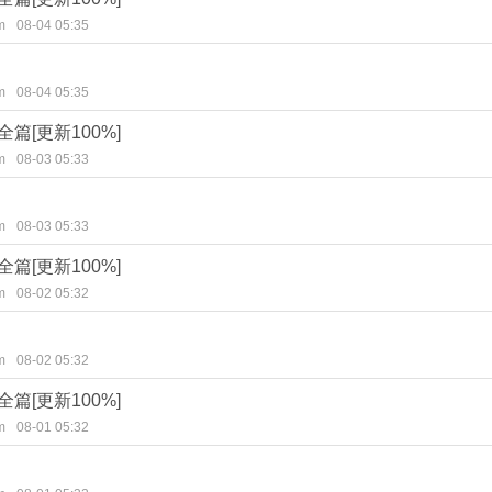
m
08-04 05:35
m
08-04 05:35
全篇[更新100%]
m
08-03 05:33
m
08-03 05:33
全篇[更新100%]
m
08-02 05:32
m
08-02 05:32
全篇[更新100%]
m
08-01 05:32