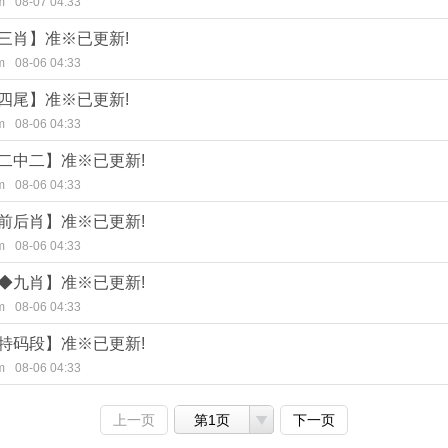
m
08-07 04:33
特三肖】准※已更新!
m
08-06 04:33
特四尾】准※已更新!
m
08-06 04:33
码二中二】准※已更新!
m
08-06 04:33
码前后肖】准※已更新!
m
08-06 04:33
典◆九肖】准※已更新!
m
08-06 04:33
杀特码段】准※已更新!
m
08-06 04:33
上一页
第1页
下一页