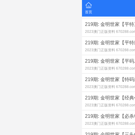
首页
219期: 金明世家【平
2023澳门正版资料 670288.co
219期: 金明世家【平
2023澳门正版资料 670288.co
219期: 金明世家【平
2023澳门正版资料 670288.co
219期: 金明世家【特
2023澳门正版资料 670288.co
219期: 金明世家【经
2023澳门正版资料 670288.co
219期: 金明世家【必
2023澳门正版资料 670288.co
219期: 金明世家【三