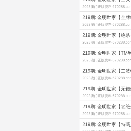
2023澳门正版资料 670288.co
219期: 金明世家【金
2023澳门正版资料 670288.co
219期: 金明世家【绝
2023澳门正版资料 670288.co
219期: 金明世家【T
2023澳门正版资料 670288.co
219期: 金明世家【二
2023澳门正版资料 670288.co
219期: 金明世家【无
2023澳门正版资料 670288.co
219期: 金明世家【㊣
2023澳门正版资料 670288.co
219期: 金明世家【特