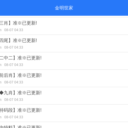
金明世家
特三肖】准※已更新!
m
08-07 04:33
特四尾】准※已更新!
m
08-07 04:33
码二中二】准※已更新!
m
08-07 04:33
码前后肖】准※已更新!
m
08-07 04:33
典◆九肖】准※已更新!
m
08-07 04:33
杀特码段】准※已更新!
m
08-07 04:33
头中特料】准※已更新!